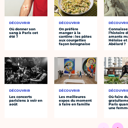
DÉCOUVRIR
DÉCOUVRIR
DÉCOUVRI
Où donner son
On préfère
Connaisse
sang à Paris cet
manger à la
l’histoire 
été ?
cantine : les pâtes
amants ma
aux courgettes
Héloïse et
façon bolognaise
Abélard ?
DÉCOUVRIR
DÉCOUVRIR
DÉCOUVRI
Les concerts
Les meilleures
Où faire d
parisiens à voir en
expos du moment
gratuitem
août
à faire en famille
Paris quan
une femm