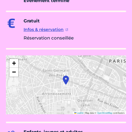
Évènement terminé
Gratuit
Infos & réservation
Réservation conseillée
+
−
Leaflet
|
Map data ©
OpenStreetMap
contributors
Enfants, jeunes et adultes