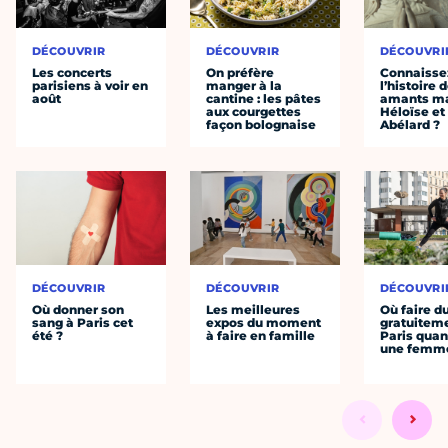
DÉCOUVRIR
DÉCOUVRIR
DÉCOUVRI
Les concerts
On préfère
Connaisse
parisiens à voir en
manger à la
l’histoire 
août
cantine : les pâtes
amants ma
aux courgettes
Héloïse et
façon bolognaise
Abélard ?
DÉCOUVRIR
DÉCOUVRIR
DÉCOUVRI
Où donner son
Les meilleures
Où faire d
sang à Paris cet
expos du moment
gratuitem
été ?
à faire en famille
Paris quan
une femm