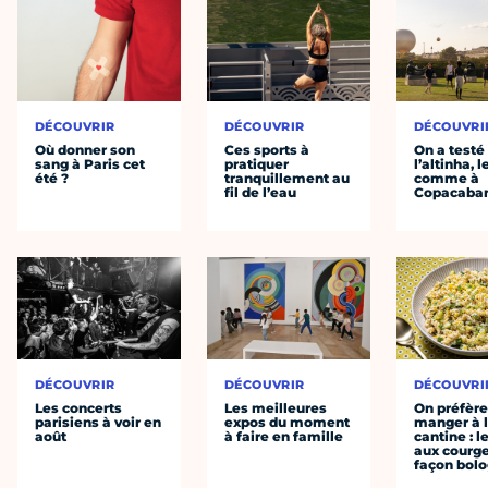
DÉCOUVRIR
DÉCOUVRIR
DÉCOUVRI
Où donner son
Ces sports à
On a testé
sang à Paris cet
pratiquer
l’altinha, l
été ?
tranquillement au
comme à
fil de l’eau
Copacaba
DÉCOUVRIR
DÉCOUVRIR
DÉCOUVRI
Les concerts
Les meilleures
On préfèr
parisiens à voir en
expos du moment
manger à 
août
à faire en famille
cantine : l
aux courge
façon bol