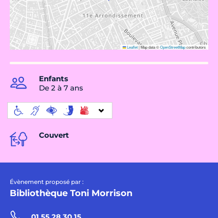
Leaflet
|
Map data ©
OpenStreetMap
contributors
Enfants
De 2 à 7 ans
Couvert
Évènement proposé par :
Bibliothèque Toni Morrison
01 55 28 30 15