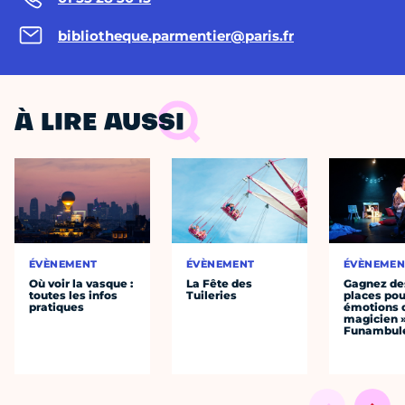
bibliotheque.parmentier@paris.fr
À LIRE AUSSI
ÉVÈNEMENT
ÉVÈNEMENT
ÉVÈNEMEN
Où voir la vasque :
La Fête des
Gagnez de
toutes les infos
Tuileries
places pou
pratiques
émotions 
magicien 
Funambul