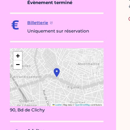
Évènement terminé
Billetterie
Uniquement sur réservation
+
−
Leaflet
|
Map data ©
OpenStreetMap
contributors
90, Bd de Clichy