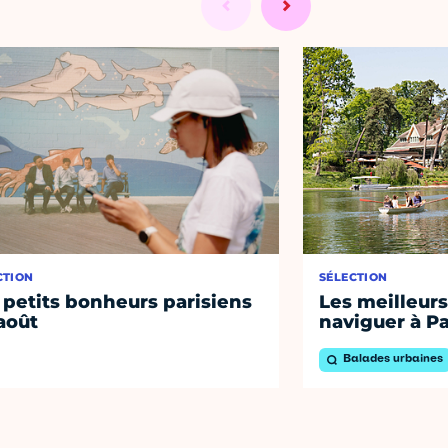
CTION
SÉLECTION
 petits bonheurs parisiens
Les meilleurs
août
naviguer à Pa
Balades urbaines