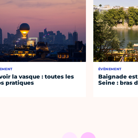
EMENT
ÉVÈNEMENT
voir la vasque : toutes les
Baignade esti
os pratiques
Seine : bras 