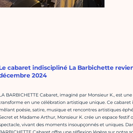
Le cabaret indiscipliné La Barbichette revie
décembre 2024
LA BARBICHETTE Cabaret, imaginé par Monsieur K., est une 
transforme en une célébration artistique unique. Ce cabaret in
mêlant poésie, satire, musique et rencontres artistiques éph
Secret et Madame Arthur, Monsieur K. crée un espace festif o
spectacle, vivant des moments insoupçonnés et uniques. Dan
BARBICHETTE Cabaret offre une réflexion légère sur notre so