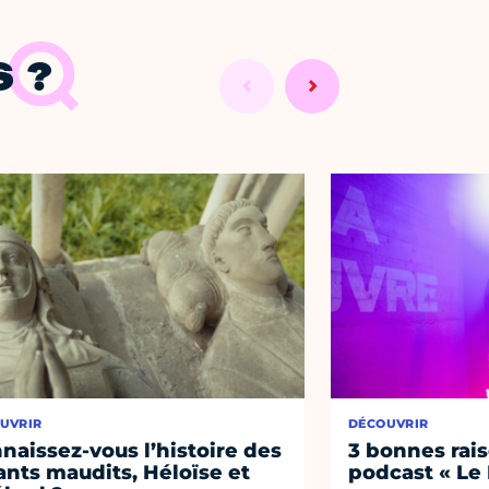
 ?
UVRIR
DÉCOUVRIR
naissez-vous l’histoire des
3 bonnes rais
nts maudits, Héloïse et
podcast « Le