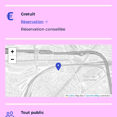
Gratuit
Réservation
Réservation conseillée
+
−
Leaflet
|
Map data ©
OpenStreetMap
contributors
Tout public