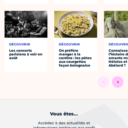
DÉCOUVRIR
DÉCOUVRIR
DÉCOUVRI
Les concerts
On préfère
Connaisse
parisiens à voir en
manger à la
l’histoire 
août
cantine : les pâtes
amants ma
aux courgettes
Héloïse et
façon bolognaise
Abélard ?
Vous êtes...
Accédez à des actualités et
informations pratiques par profil