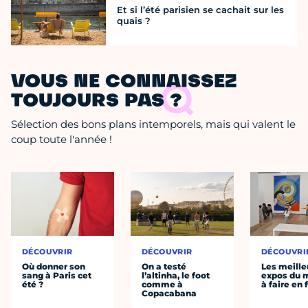
Et si l’été parisien se cachait sur les
quais ?
VOUS NE CONNAISSEZ
TOUJOURS PAS ?
Sélection des bons plans intemporels, mais qui valent le
coup toute l'année !
DÉCOUVRIR
DÉCOUVRIR
DÉCOUVRI
Où donner son
On a testé
Les meille
sang à Paris cet
l’altinha, le foot
expos du
été ?
comme à
à faire en 
Copacabana