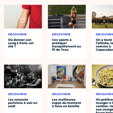
DÉCOUVRIR
DÉCOUVRIR
DÉCOUVRI
Où donner son
Ces sports à
On a testé
sang à Paris cet
pratiquer
l’altinha, l
été ?
tranquillement au
comme à
fil de l’eau
Copacaba
DÉCOUVRIR
DÉCOUVRIR
DÉCOUVRI
Les concerts
Les meilleures
On préfèr
parisiens à voir en
expos du moment
manger à 
août
à faire en famille
cantine : l
aux courge
façon bol