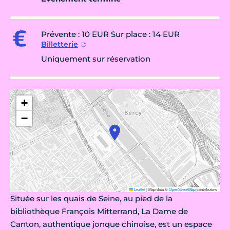
Prévente : 10 EUR Sur place : 14 EUR
Billetterie
Uniquement sur réservation
+
−
Leaflet
|
Map data ©
OpenStreetMap
contributors
Située sur les quais de Seine, au pied de la
bibliothèque François Mitterrand, La Dame de
Canton, authentique jonque chinoise, est un espace