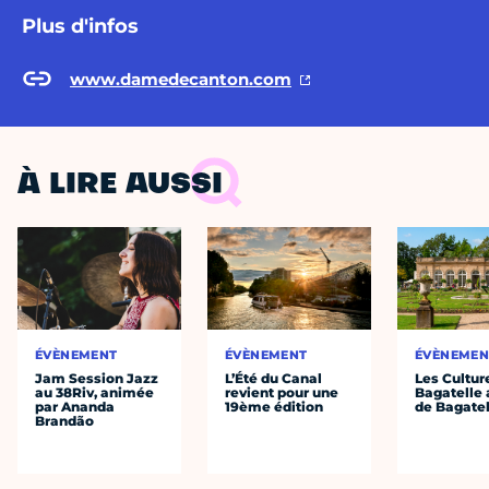
Plus d'infos
www.damedecanton.com
À LIRE AUSSI
ÉVÈNEMENT
ÉVÈNEMENT
ÉVÈNEMEN
Jam Session Jazz
L’Été du Canal
Les Cultur
au 38Riv, animée
revient pour une
Bagatelle 
par Ananda
19ème édition
de Bagatel
Brandão