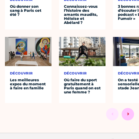
Où donner son
Connaissez-vous
3 bonnes r
sang à Paris cet
l’histoire des
d’écouter 
été ?
amants maudits,
podcast « 
Héloïse et
Fumoir »
Abélard ?
DÉCOUVRIR
DÉCOUVRIR
DÉCOUVRI
Les meilleures
Où faire du sport
On a testé 
expos du moment
gratuitement à
sensoriell
à faire en famille
Paris quand on est
stade Jea
une femme ?