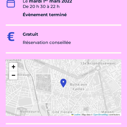
Le
mardi 1
mars 2022
De 20 h 30 à 22 h
Évènement terminé
Gratuit
Réservation conseillée
+
−
Leaflet
|
Map data ©
OpenStreetMap
contributors