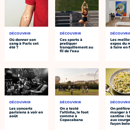
DÉCOUVRIR
DÉCOUVRIR
DÉCOUVRI
Où donner son
Ces sports à
Les meille
sang à Paris cet
pratiquer
expos du
été ?
tranquillement au
à faire en 
fil de l’eau
DÉCOUVRIR
DÉCOUVRIR
DÉCOUVRI
Les concerts
On a testé
On préfèr
parisiens à voir en
l’altinha, le foot
manger à 
août
comme à
cantine : l
Copacabana
aux courge
façon bol