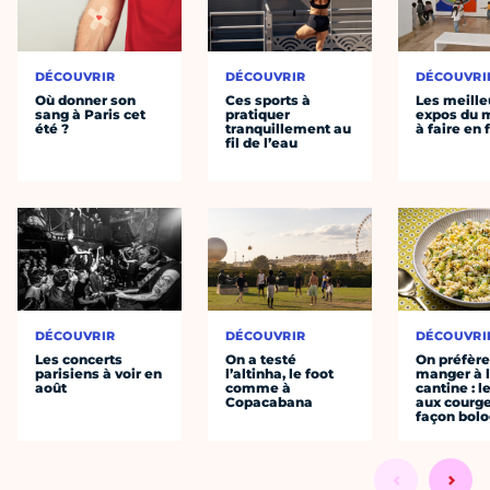
DÉCOUVRIR
DÉCOUVRIR
DÉCOUVRI
Où donner son
Ces sports à
Les meille
sang à Paris cet
pratiquer
expos du
été ?
tranquillement au
à faire en 
fil de l’eau
DÉCOUVRIR
DÉCOUVRIR
DÉCOUVRI
Les concerts
On a testé
On préfèr
parisiens à voir en
l’altinha, le foot
manger à 
août
comme à
cantine : l
Copacabana
aux courge
façon bol