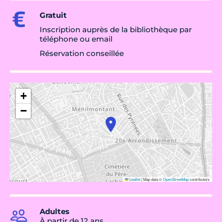
Gratuit
Inscription auprès de la bibliothèque par
téléphone ou email
Réservation conseillée
+
−
Leaflet
|
Map data ©
OpenStreetMap
contributors
Adultes
À partir de 12 ans