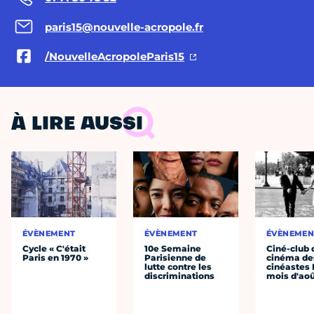
paris15@nouvelle-acropole.fr
/NouvelleAcropoleParis15
À LIRE AUSSI
ÉVÈNEMENT
ÉVÈNEMENT
ÉVÈNEMEN
Cycle « C'était
10e Semaine
Ciné-club 
Paris en 1970 »
Parisienne de
cinéma de
lutte contre les
cinéastes 
discriminations
mois d'ao