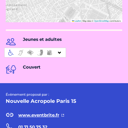
Leaflet
|
Map data ©
OpenStreetMap
contributors
Jeunes et adultes
Couvert
Évènement proposé par :
Nouvelle Acropole Paris 15
www.eventbrite.fr
01 71 50 75 32