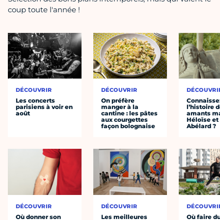
coup toute l'année !
DÉCOUVRIR
DÉCOUVRIR
DÉCOUVRI
Les concerts
On préfère
Connaisse
parisiens à voir en
manger à la
l’histoire 
août
cantine : les pâtes
amants ma
aux courgettes
Héloïse et
façon bolognaise
Abélard ?
DÉCOUVRIR
DÉCOUVRIR
DÉCOUVRI
Où donner son
Les meilleures
Où faire d