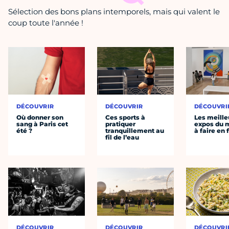
Sélection des bons plans intemporels, mais qui valent le
coup toute l'année !
DÉCOUVRIR
DÉCOUVRIR
DÉCOUVRI
Où donner son
Ces sports à
Les meille
sang à Paris cet
pratiquer
expos du
été ?
tranquillement au
à faire en 
fil de l’eau
DÉCOUVRIR
DÉCOUVRIR
DÉCOUVRI