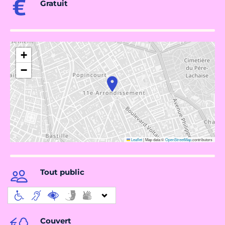
Gratuit
+
−
Leaflet
|
Map data ©
OpenStreetMap
contributors
Tout public
Couvert