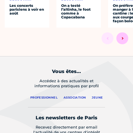
Les concerts
On a testé
On préfèr
parisiens à voir en
l’altinha, le foot
manger à 
août
comme à
cantine : l
Copacabana
aux courge
façon bol
Vous êtes...
Accédez à des actualités et
informations pratiques par profil
PROFESSIONNEL
ASSOCIATION
JEUNE
Les newsletters de Paris
Recevez directement par email
l'actualité de vos centres d'intérêt