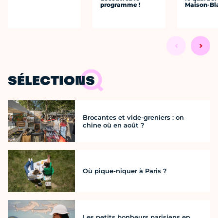
programme !
Maison-Bl
SÉLECTIONS
Brocantes et vide-greniers : on
chine où en août ?
Où pique-niquer à Paris ?
Les petits bonheurs parisiens en