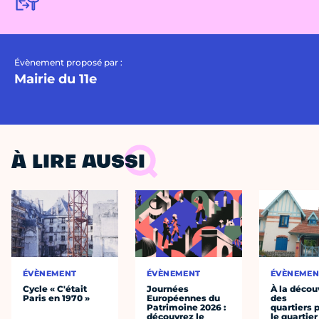
Évènement proposé par :
Mairie du 11e
À LIRE AUSSI
ÉVÈNEMENT
ÉVÈNEMENT
ÉVÈNEMEN
Cycle « C'était
Journées
À la décou
Paris en 1970 »
Européennes du
des
Patrimoine 2026 :
quartiers p
découvrez le
le quartier