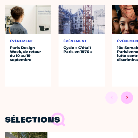
ÉVÈNEMENT
ÉVÈNEMENT
ÉVÈNEMEN
Paris Design
Cycle « C'était
10e Semai
Week, de retour
Paris en 1970 »
Parisienne
du 10 au 19
lutte contr
septembre
discrimina
SÉLECTIONS