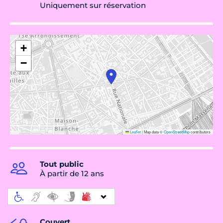
Uniquement sur réservation
+
−
Leaflet
|
Map data ©
OpenStreetMap
contributors
Tout public
À partir de 12 ans
Couvert