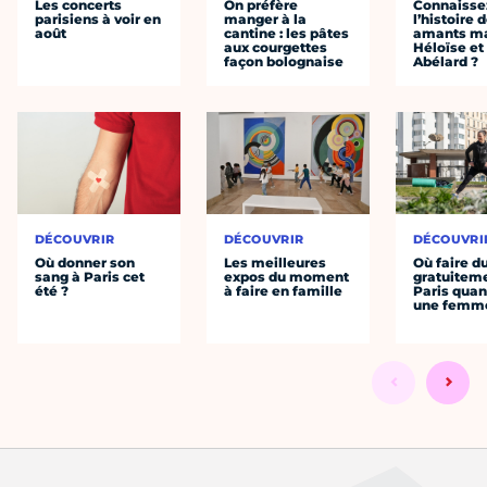
Les concerts
On préfère
Connaisse
parisiens à voir en
manger à la
l’histoire 
août
cantine : les pâtes
amants ma
aux courgettes
Héloïse et
façon bolognaise
Abélard ?
DÉCOUVRIR
DÉCOUVRIR
DÉCOUVRI
Où donner son
Les meilleures
Où faire d
sang à Paris cet
expos du moment
gratuitem
été ?
à faire en famille
Paris quan
une femm