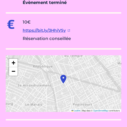
Évènement terminé
10€
https://bit.ly/3HhiVSy
Réservation conseillée
+
−
Leaflet
|
Map data ©
OpenStreetMap
contributors