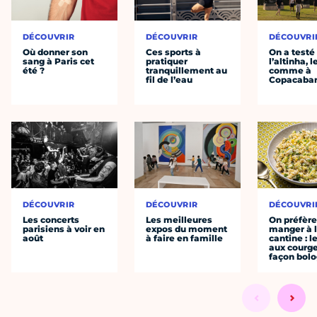
DÉCOUVRIR
DÉCOUVRIR
DÉCOUVRI
Où donner son
Ces sports à
On a testé
sang à Paris cet
pratiquer
l’altinha, l
été ?
tranquillement au
comme à
fil de l’eau
Copacaba
DÉCOUVRIR
DÉCOUVRIR
DÉCOUVRI
Les concerts
Les meilleures
On préfèr
parisiens à voir en
expos du moment
manger à 
août
à faire en famille
cantine : l
aux courge
façon bol