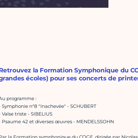
Retrouvez la Formation Symphonique du CO
grandes écoles) pour ses concerts de print
Au programme :
- Symphonie n°8 "Inachevée" - SCHUBERT
- Valse triste - SIBELIUS
- Psaume 42 et diverses œuvres - MENDELSSOHN
Par la Formation symphonique du COGE, dirigée par Nicolas A