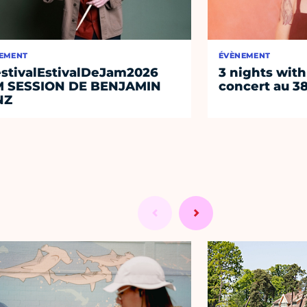
EMENT
ÉVÈNEMENT
stivalEstivalDeJam2026
3 nights with
M SESSION DE BENJAMIN
concert au 38
NZ