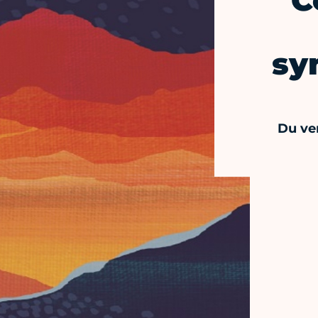
C
sy
Du ve