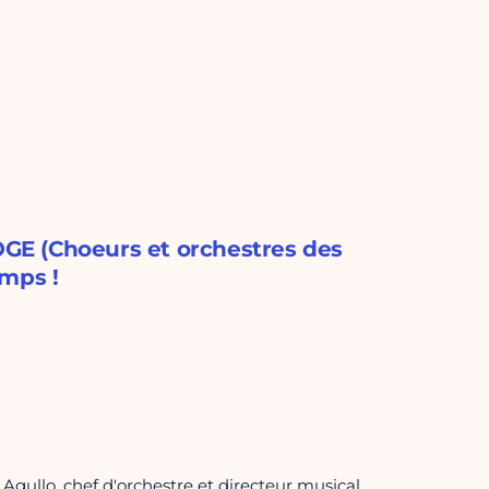
GE (Choeurs et orchestres des
emps !
gullo, chef d'orchestre et directeur musical,