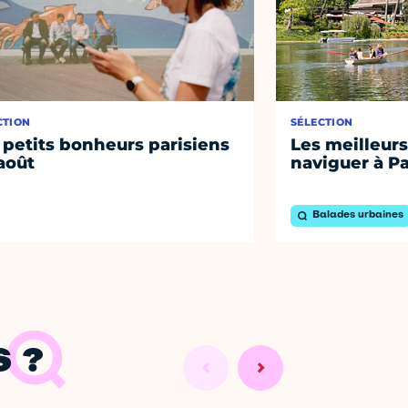
CTION
SÉLECTION
 petits bonheurs parisiens
Les meilleurs
août
naviguer à Pa
Balades urbaines
 ?