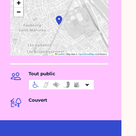
+
−
Leaflet
|
Map data ©
OpenStreetMap
contributors
Tout public
Couvert