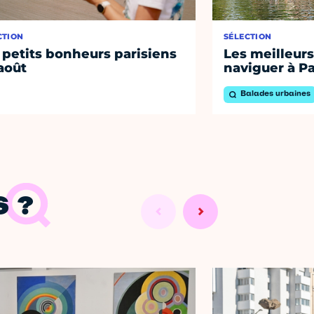
CTION
SÉLECTION
 petits bonheurs parisiens
Les meilleurs
août
naviguer à Pa
Balades urbaines
 ?