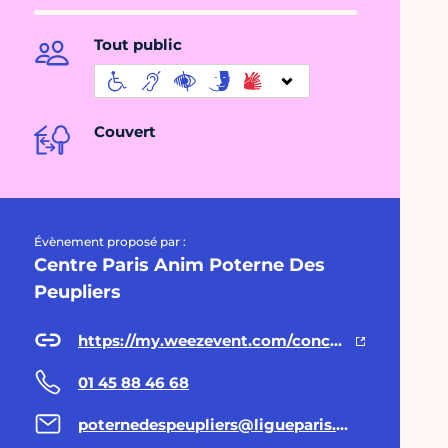
Tout public
Couvert
Évènement proposé par :
Centre Paris Anim Poterne Des
Peupliers
https://my.weezevent.com/concert-navarro-guests
01 45 88 46 68
poternedespeupliers@ligueparis.org