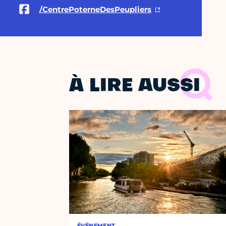
/CentrePoterneDesPeupliers
À LIRE AUSSI
ÉVÈNEMENT