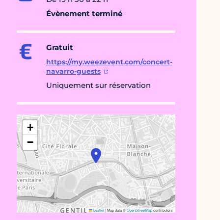
Évènement terminé
Gratuit
https://my.weezevent.com/concert-
navarro-guests
Uniquement sur réservation
+
−
Leaflet
|
Map data ©
OpenStreetMap
contributors