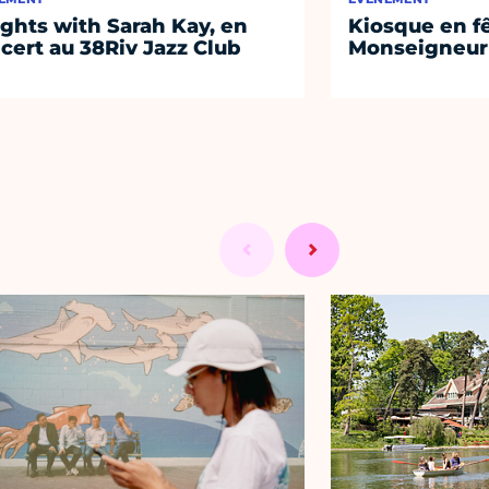
ights with Sarah Kay, en
Kiosque en f
cert au 38Riv Jazz Club
Monseigneur 