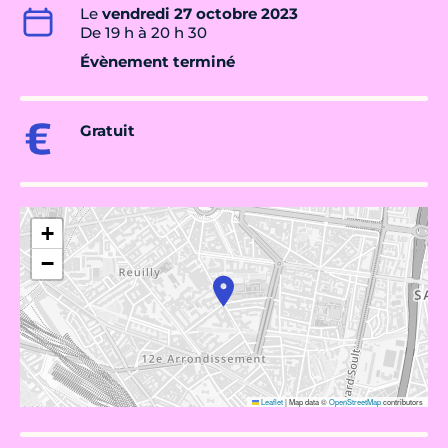
Le
vendredi 27 octobre 2023
De 19 h à 20 h 30
Évènement terminé
Gratuit
+
−
Leaflet
|
Map data ©
OpenStreetMap
contributors