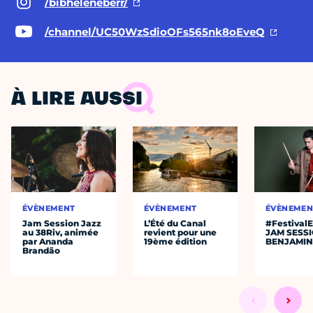
/bibheleneberr/
/channel/UC50WzSdioOFs565nk8oEveQ
À LIRE AUSSI
ÉVÈNEMENT
ÉVÈNEMENT
ÉVÈNEMEN
Jam Session Jazz
L’Été du Canal
#Festival
au 38Riv, animée
revient pour une
JAM SESS
par Ananda
19ème édition
BENJAMIN
Brandão