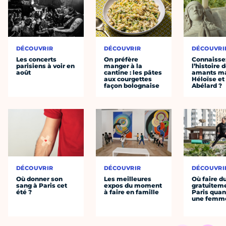
DÉCOUVRIR
DÉCOUVRIR
DÉCOUVRI
Les concerts
On préfère
Connaisse
parisiens à voir en
manger à la
l’histoire 
août
cantine : les pâtes
amants ma
aux courgettes
Héloïse et
façon bolognaise
Abélard ?
DÉCOUVRIR
DÉCOUVRIR
DÉCOUVRI
Où donner son
Les meilleures
Où faire d
sang à Paris cet
expos du moment
gratuitem
été ?
à faire en famille
Paris quan
une femm