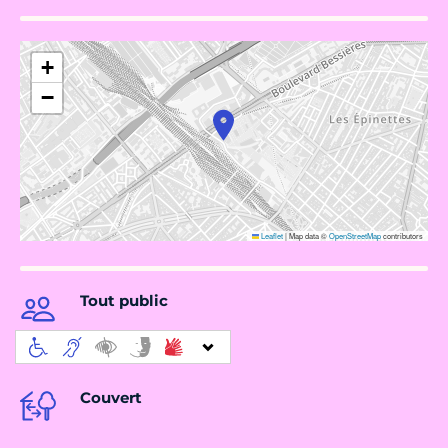
+
−
Leaflet
|
Map data ©
OpenStreetMap
contributors
Tout public
Couvert