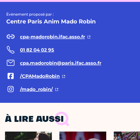
Évènement proposé par :
Centre Paris Anim Mado Robin
cpa-madorobin.ifac.asso.fr
01 82 04 02 95
cpa.madorobin@paris.ifac.asso.fr
/CPAMadoRobin
/mado_robin/
À LIRE AUSSI