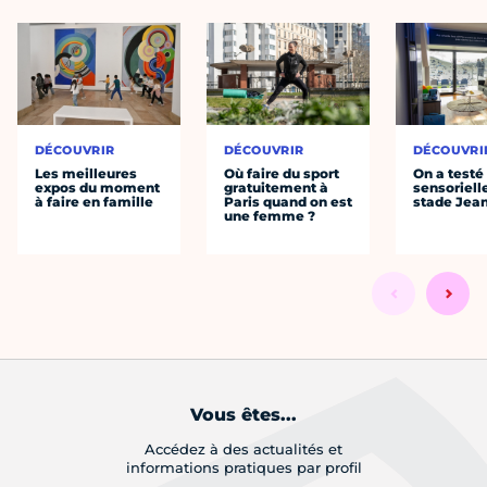
DÉCOUVRIR
DÉCOUVRIR
DÉCOUVRI
Les meilleures
Où faire du sport
On a testé 
expos du moment
gratuitement à
sensoriell
à faire en famille
Paris quand on est
stade Jea
une femme ?
Vous êtes...
Accédez à des actualités et
informations pratiques par profil