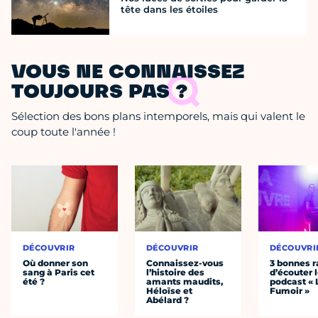
tête dans les étoiles
VOUS NE CONNAISSEZ
TOUJOURS PAS ?
Sélection des bons plans intemporels, mais qui valent le
coup toute l'année !
DÉCOUVRIR
DÉCOUVRIR
DÉCOUVRI
Où donner son
Connaissez-vous
3 bonnes r
sang à Paris cet
l’histoire des
d’écouter 
été ?
amants maudits,
podcast « 
Héloïse et
Fumoir »
Abélard ?