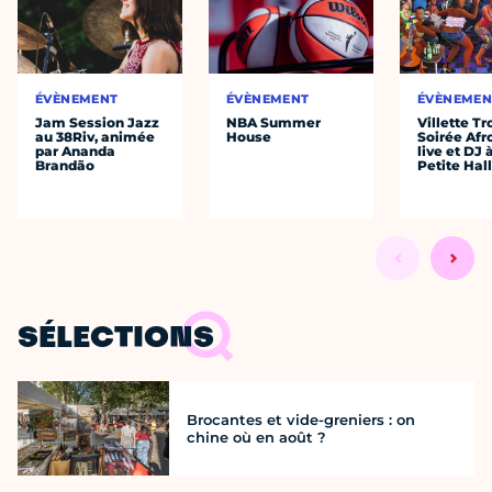
ÉVÈNEMENT
ÉVÈNEMENT
ÉVÈNEMEN
Jam Session Jazz
NBA Summer
Villette Tr
au 38Riv, animée
House
Soirée Afr
par Ananda
live et DJ 
Brandão
Petite Hal
SÉLECTIONS
Brocantes et vide-greniers : on
chine où en août ?