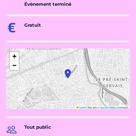
Évènement terminé
Gratuit
+
−
Leaflet
|
Map data ©
OpenStreetMap
contributors
Tout public