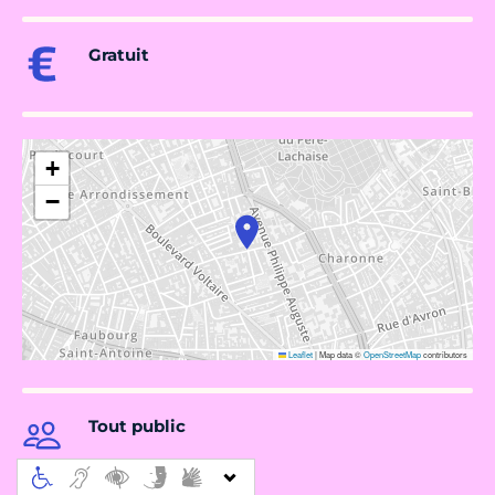
Gratuit
+
−
Leaflet
|
Map data ©
OpenStreetMap
contributors
Tout public