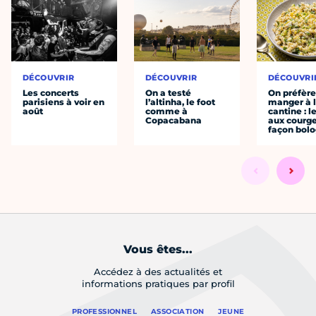
DÉCOUVRIR
DÉCOUVRIR
DÉCOUVRI
Les concerts
On a testé
On préfèr
parisiens à voir en
l’altinha, le foot
manger à 
août
comme à
cantine : l
Copacabana
aux courge
façon bol
Vous êtes...
Accédez à des actualités et
informations pratiques par profil
PROFESSIONNEL
ASSOCIATION
JEUNE