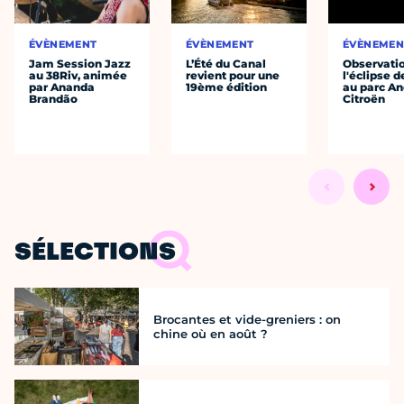
ÉVÈNEMENT
ÉVÈNEMENT
ÉVÈNEMEN
Jam Session Jazz
L’Été du Canal
Observati
au 38Riv, animée
revient pour une
l'éclipse d
par Ananda
19ème édition
au parc An
Brandão
Citroën
SÉLECTIONS
Brocantes et vide-greniers : on
chine où en août ?