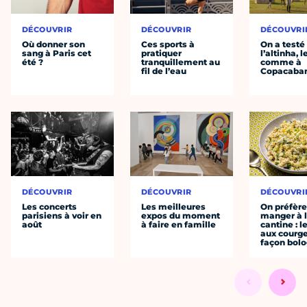
DÉCOUVRIR
DÉCOUVRIR
DÉCOUVRI
Où donner son
Ces sports à
On a testé
sang à Paris cet
pratiquer
l’altinha, l
été ?
tranquillement au
comme à
fil de l’eau
Copacaba
DÉCOUVRIR
DÉCOUVRIR
DÉCOUVRI
Les concerts
Les meilleures
On préfèr
parisiens à voir en
expos du moment
manger à 
août
à faire en famille
cantine : l
aux courge
façon bol