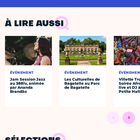
À LIRE AUSSI
ÉVÈNEMENT
ÉVÈNEMENT
ÉVÈNEMEN
Jam Session Jazz
Les Culturelles de
Villette Tr
au 38Riv, animée
Bagatelle au Parc
Soirée Afr
par Ananda
de Bagatelle
live et DJ 
Brandão
Petite Hal