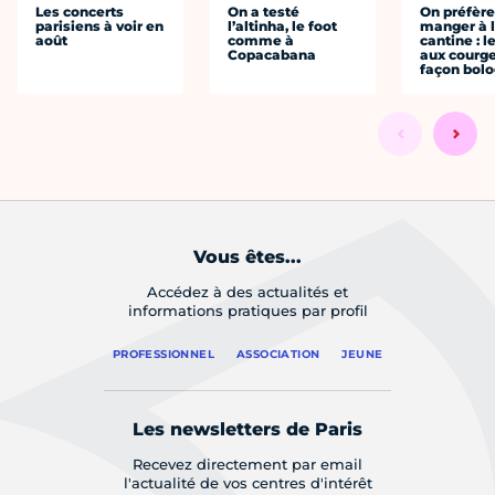
Les concerts
On a testé
On préfèr
parisiens à voir en
l’altinha, le foot
manger à 
août
comme à
cantine : l
Copacabana
aux courge
façon bol
Vous êtes...
Accédez à des actualités et
informations pratiques par profil
PROFESSIONNEL
ASSOCIATION
JEUNE
Les newsletters de Paris
Recevez directement par email
l'actualité de vos centres d'intérêt