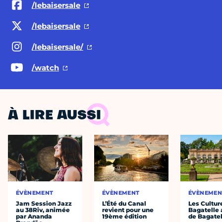
/lebaisersale
/lebaisersale
/lebaisersale/
/watch
À LIRE AUSSI
ÉVÈNEMENT
ÉVÈNEMENT
ÉVÈNEMEN
Jam Session Jazz
L’Été du Canal
Les Cultur
au 38Riv, animée
revient pour une
Bagatelle 
par Ananda
19ème édition
de Bagatel