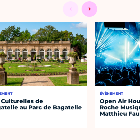
EMENT
ÉVÈNEMENT
 Culturelles de
Open Air Hou
atelle au Parc de Bagatelle
Roche Musiqu
Matthieu Fa