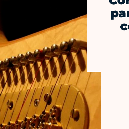
Co
pa
c