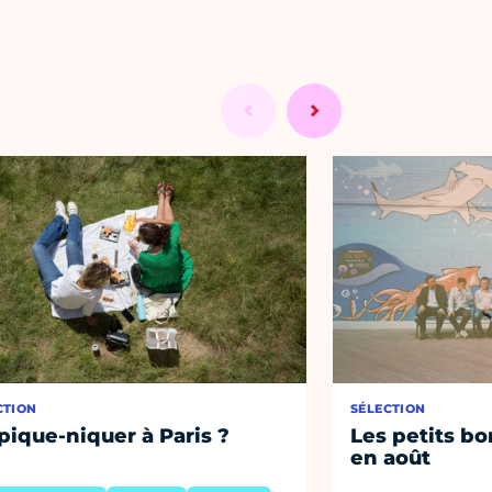
CTION
SÉLECTION
pique-niquer à Paris ?
Les petits bo
en août