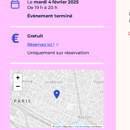
Le
mardi 4 février 2025
De 19 h à 20 h
Évènement terminé
Gratuit
Réservez ici !
Uniquement sur réservation
+
−
Leaflet
|
Map data ©
OpenStreetMap
contributors