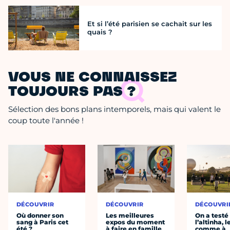
Et si l’été parisien se cachait sur les
quais ?
VOUS NE CONNAISSEZ
TOUJOURS PAS ?
Sélection des bons plans intemporels, mais qui valent le
coup toute l'année !
DÉCOUVRIR
DÉCOUVRIR
DÉCOUVRI
Où donner son
Les meilleures
On a testé
sang à Paris cet
expos du moment
l’altinha, l
été ?
à faire en famille
comme à