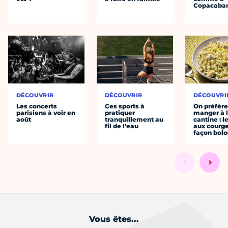
Copacaba
DÉCOUVRIR
DÉCOUVRIR
DÉCOUVRI
Les concerts
Ces sports à
On préfèr
parisiens à voir en
pratiquer
manger à 
août
tranquillement au
cantine : l
fil de l’eau
aux courge
façon bol
Vous êtes...