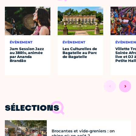
ÉVÈNEMENT
ÉVÈNEMENT
ÉVÈNEMEN
Jam Session Jazz
Les Culturelles de
Villette Tr
au 38Riv, animée
Bagatelle au Parc
Soirée Afr
par Ananda
de Bagatelle
live et DJ 
Brandão
Petite Hal
SÉLECTIONS
Brocantes et vide-greniers : on
chine où en août ?