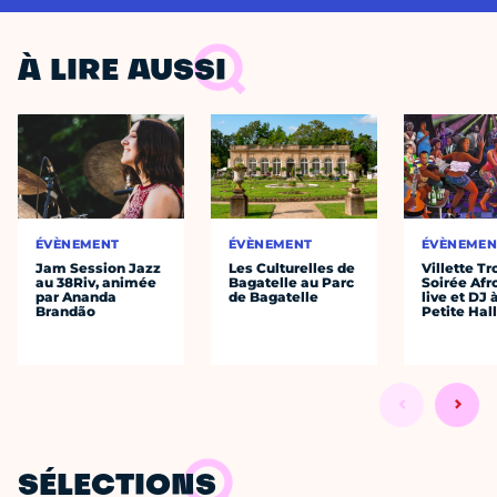
À LIRE AUSSI
ÉVÈNEMENT
ÉVÈNEMENT
ÉVÈNEMEN
Jam Session Jazz
Les Culturelles de
Villette Tr
au 38Riv, animée
Bagatelle au Parc
Soirée Afr
par Ananda
de Bagatelle
live et DJ 
Brandão
Petite Hal
SÉLECTIONS