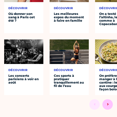
DÉCOUVRIR
DÉCOUVRIR
DÉCOUVRI
Où donner son
Les meilleures
On a testé
sang à Paris cet
expos du moment
l’altinha, l
été ?
à faire en famille
comme à
Copacaba
DÉCOUVRIR
DÉCOUVRIR
DÉCOUVRI
Les concerts
Ces sports à
On préfèr
parisiens à voir en
pratiquer
manger à 
août
tranquillement au
cantine : l
fil de l’eau
aux courge
façon bol