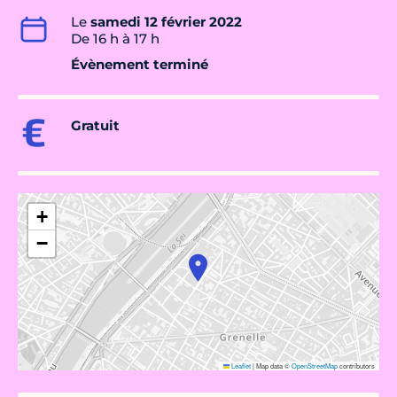
Le
samedi 12 février 2022
De 16 h à 17 h
Évènement terminé
Gratuit
+
−
Leaflet
|
Map data ©
OpenStreetMap
contributors