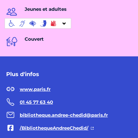
Jeunes et adultes
Couvert
Plus d'infos
www.paris.fr
01 45 77 63 40
bibliotheque.andree-chedid@paris.fr
/BibliothequeAndreeChedid/