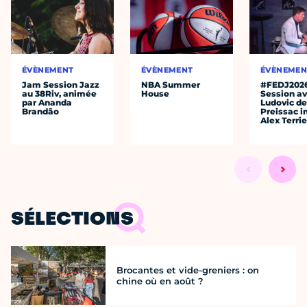
ÉVÈNEMENT
ÉVÈNEMENT
ÉVÈNEMEN
Jam Session Jazz
NBA Summer
#FEDJ202
au 38Riv, animée
House
Session a
par Ananda
Ludovic d
Brandão
Preissac i
Alex Terrie
SÉLECTIONS
Brocantes et vide-greniers : on
chine où en août ?