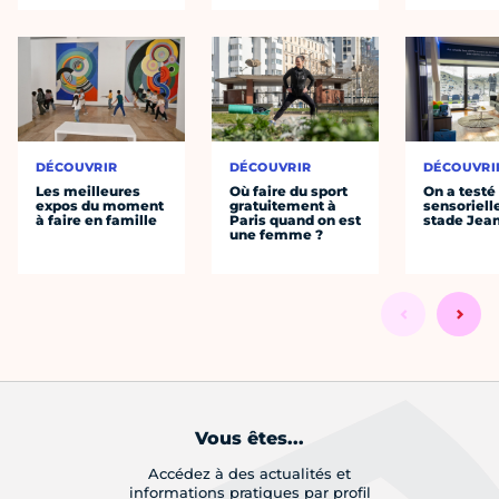
DÉCOUVRIR
DÉCOUVRIR
DÉCOUVRI
Les meilleures
Où faire du sport
On a testé 
expos du moment
gratuitement à
sensoriell
à faire en famille
Paris quand on est
stade Jea
une femme ?
Vous êtes...
Accédez à des actualités et
informations pratiques par profil