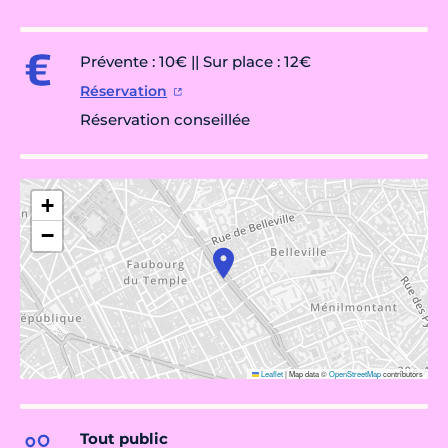
Prévente : 10€ || Sur place : 12€
Réservation
Réservation conseillée
+
−
Leaflet
|
Map data ©
OpenStreetMap
contributors
Tout public