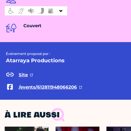
Couvert
Évènement proposé par :
Atarraya Productions
Site
/events/612811948066206
À LIRE AUSSI