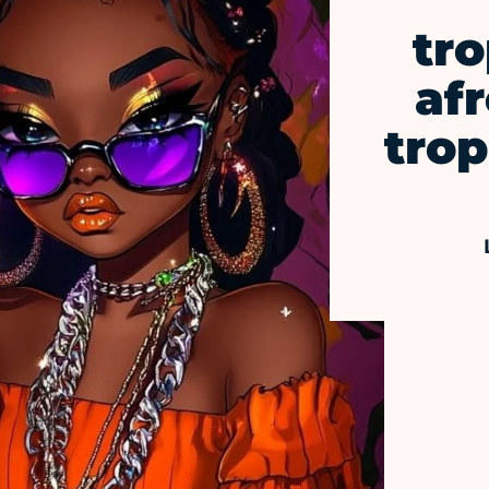
tro
af
trop