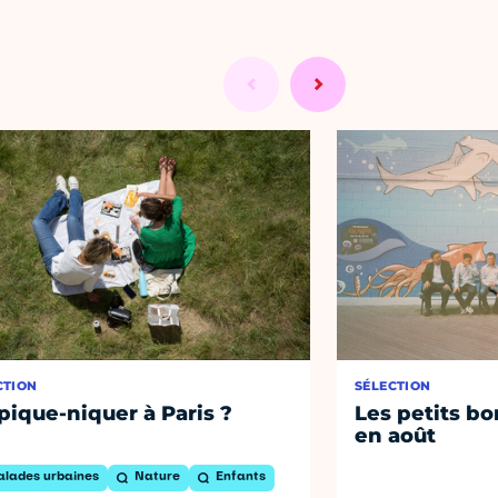
CTION
SÉLECTION
pique-niquer à Paris ?
Les petits bo
en août
alades urbaines
Nature
Enfants