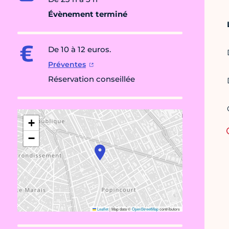
Évènement terminé
De 10 à 12 euros.
Préventes
Réservation conseillée
+
−
Leaflet
|
Map data ©
OpenStreetMap
contributors