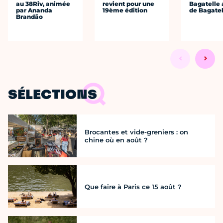
au 38Riv, animée
revient pour une
Bagatelle 
par Ananda
19ème édition
de Bagatel
Brandão
SÉLECTIONS
Brocantes et vide-greniers : on
chine où en août ?
Que faire à Paris ce 15 août ?