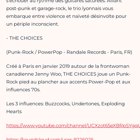
s’échouer au rythme des guitares saturées. Alliant
post-punk et garage-rock, le trio lyonnais vous
embarque entre violence et naïveté désinvolte pour
un périple inconscient.
- THE CHOICES
(Punk-Rock / PowerPop - Randale Records - Paris, FR)
Créé à Paris en janvier 2019 autour de la frontwoman
canadienne Jenny Woo, THE CHOICES joue un Punk-
Rock pied au plancher aux accents Power-Pop et aux
influences 70s.
Les 3 influences: Buzzcocks, Undertones, Exploding
Hearts
https://www.youtube.com/channel/UCXzot65eXBRpSYg
https://soundcloud.com/user-9226025