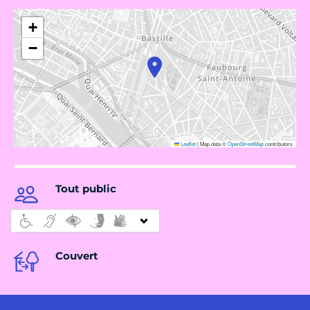
+
−
Leaflet
|
Map data ©
OpenStreetMap
contributors
Tout public
Couvert