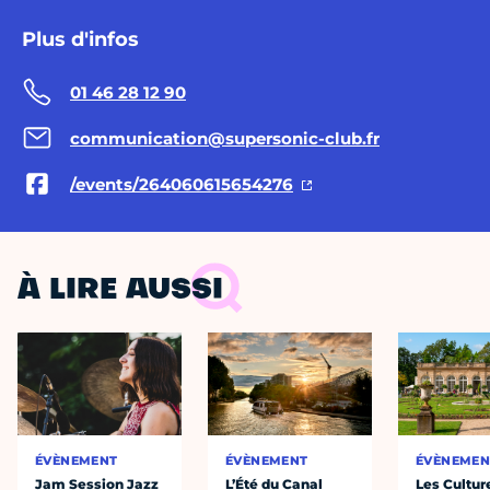
Plus d'infos
01 46 28 12 90
communication@supersonic-club.fr
/events/264060615654276
À LIRE AUSSI
ÉVÈNEMENT
ÉVÈNEMENT
ÉVÈNEMEN
Jam Session Jazz
L’Été du Canal
Les Cultur