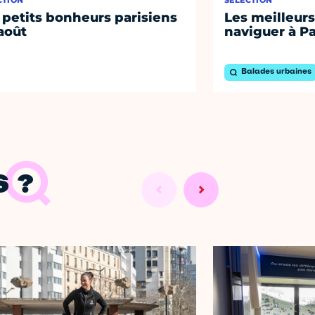
 petits bonheurs parisiens
Les meilleurs
août
naviguer à Pa
Balades urbaines
 ?