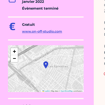
janvier 2022
Évènement terminé
Gratuit
www.on-off-studio.com
+
−
Leaflet
|
Map data ©
OpenStreetMap
contributors