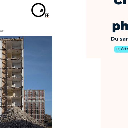
C
ph
Du sam
Art