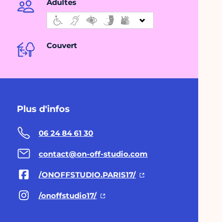
Adultes
Couvert
Plus d'infos
06 24 84 61 30
contact@on-off-studio.com
/ONOFFSTUDIO.PARIS17/
/onoffstudio17/