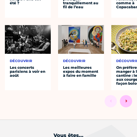
été ?
tranquillement au
comme à
fil de l’eau
Copacaba
DÉCOUVRIR
DÉCOUVRIR
DÉCOUVRI
Les concerts
Les meilleures
On préfèr
parisiens à voir en
expos du moment
manger à 
août
à faire en famille
cantine : l
aux courge
façon bol
Vous êtes...