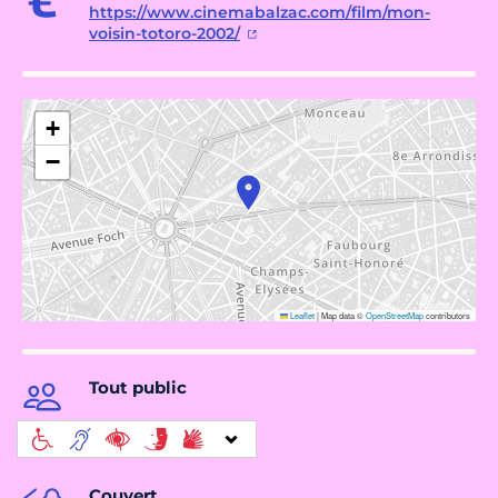
https://www.cinemabalzac.com/film/mon-
voisin-totoro-2002/
+
−
Leaflet
|
Map data ©
OpenStreetMap
contributors
Tout public
Couvert