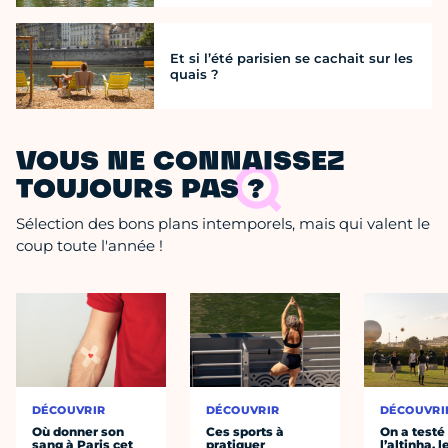
Et si l’été parisien se cachait sur les
quais ?
VOUS NE CONNAISSEZ
TOUJOURS PAS ?
Sélection des bons plans intemporels, mais qui valent le
coup toute l'année !
DÉCOUVRIR
DÉCOUVRIR
DÉCOUVRI
Où donner son
Ces sports à
On a testé
sang à Paris cet
pratiquer
l’altinha, l