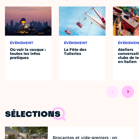
ÉVÈNEMENT
ÉVÈNEMENT
ÉVÈNEMEN
Où voir la vasque :
La Fête des
Ateliers
toutes les infos
Tuileries
conversati
pratiques
clubs de l
en italien
SÉLECTIONS
Brocantes et vide-greniers : on