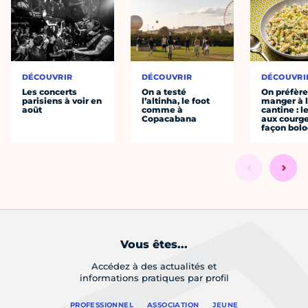
DÉCOUVRIR
DÉCOUVRIR
DÉCOUVRI
Les concerts
On a testé
On préfèr
parisiens à voir en
l’altinha, le foot
manger à 
août
comme à
cantine : l
Copacabana
aux courge
façon bol
Vous êtes...
Accédez à des actualités et
informations pratiques par profil
PROFESSIONNEL
ASSOCIATION
JEUNE