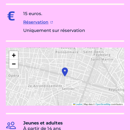
15 euros.
Réservation
Uniquement sur réservation
+
−
Leaflet
|
Map data ©
OpenStreetMap
contributors
Jeunes et adultes
À partir de 14 ans