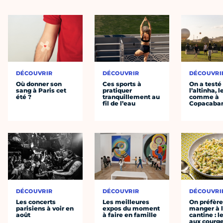
DÉCOUVRIR
DÉCOUVRIR
DÉCOUVRI
Où donner son
Ces sports à
On a testé
sang à Paris cet
pratiquer
l’altinha, l
été ?
tranquillement au
comme à
fil de l’eau
Copacaba
DÉCOUVRIR
DÉCOUVRIR
DÉCOUVRI
Les concerts
Les meilleures
On préfèr
parisiens à voir en
expos du moment
manger à 
août
à faire en famille
cantine : l
aux courge