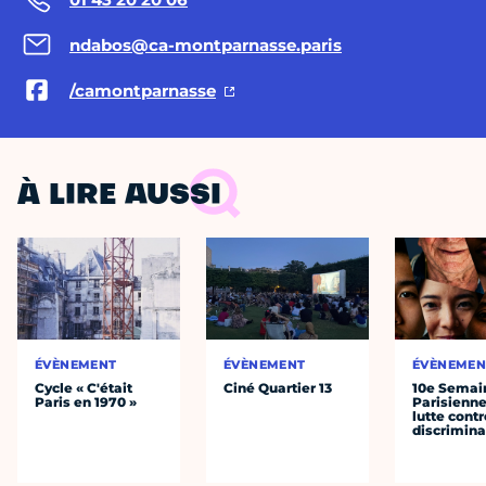
ndabos@ca-montparnasse.paris
/camontparnasse
À LIRE AUSSI
ÉVÈNEMENT
ÉVÈNEMENT
ÉVÈNEMEN
Cycle « C'était
Ciné Quartier 13
10e Semai
Paris en 1970 »
Parisienne
lutte contr
discrimina