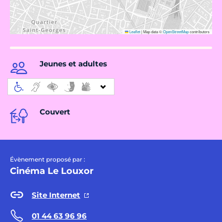
Leaflet
|
Map data ©
OpenStreetMap
contributors
Jeunes et adultes
Couvert
Évènement proposé par :
Cinéma Le Louxor
Site Internet
01 44 63 96 96