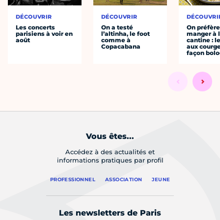
DÉCOUVRIR
DÉCOUVRIR
DÉCOUVRI
Les concerts
On a testé
On préfèr
parisiens à voir en
l’altinha, le foot
manger à 
août
comme à
cantine : l
Copacabana
aux courge
façon bol
Vous êtes...
Accédez à des actualités et
informations pratiques par profil
PROFESSIONNEL
ASSOCIATION
JEUNE
Les newsletters de Paris