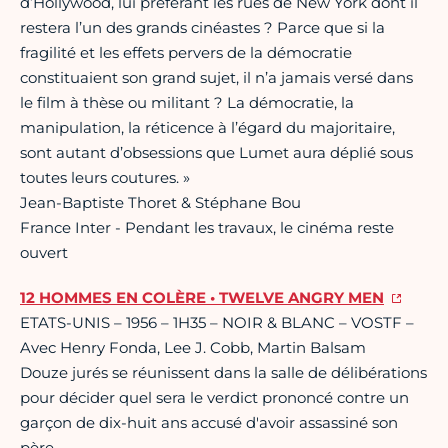
d’Hollywood, lui préférant les rues de New York dont il
restera l’un des grands cinéastes ? Parce que si la
fragilité et les effets pervers de la démocratie
constituaient son grand sujet, il n’a jamais versé dans
le film à thèse ou militant ? La démocratie, la
manipulation, la réticence à l’égard du majoritaire,
sont autant d’obsessions que Lumet aura déplié sous
toutes leurs coutures. »
Jean-Baptiste Thoret & Stéphane Bou
France Inter - Pendant les travaux, le cinéma reste
ouvert
12 HOMMES EN COLÈRE • TWELVE ANGRY MEN
ETATS-UNIS – 1956 – 1H35 – NOIR & BLANC – VOSTF –
Avec Henry Fonda, Lee J. Cobb, Martin Balsam
Douze jurés se réunissent dans la salle de délibérations
pour décider quel sera le verdict prononcé contre un
garçon de dix-huit ans accusé d'avoir assassiné son
père.