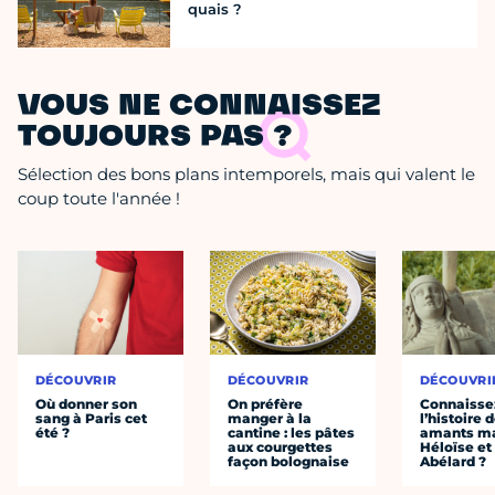
quais ?
VOUS NE CONNAISSEZ
TOUJOURS PAS ?
Sélection des bons plans intemporels, mais qui valent le
coup toute l'année !
DÉCOUVRIR
DÉCOUVRIR
DÉCOUVRI
Où donner son
On préfère
Connaisse
sang à Paris cet
manger à la
l’histoire 
été ?
cantine : les pâtes
amants ma
aux courgettes
Héloïse et
façon bolognaise
Abélard ?