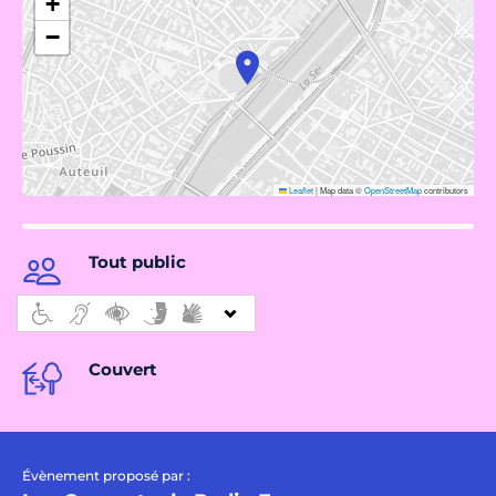
+
−
Leaflet
|
Map data ©
OpenStreetMap
contributors
Tout public
Couvert
Évènement proposé par :