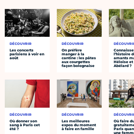
DÉCOUVRIR
DÉCOUVRIR
DÉCOUVRI
Les concerts
On préfère
Connaisse
parisiens à voir en
manger à la
l’histoire 
août
cantine : les pâtes
amants ma
aux courgettes
Héloïse et
façon bolognaise
Abélard ?
DÉCOUVRIR
DÉCOUVRIR
DÉCOUVRI
Où donner son
Les meilleures
Où faire d
sang à Paris cet
expos du moment
gratuitem
été ?
à faire en famille
Paris quan
une femm