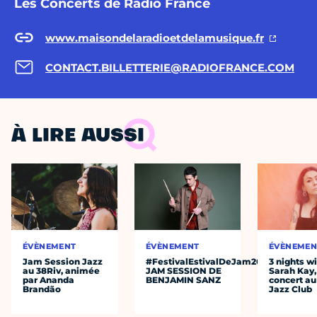
Les Concerts de Radio France
www.maisondelaradioetdelamusique.fr
CONTACT.BILLETTERIE@RADIOFRANCE.COM
À LIRE AUSSI
ÉVÈNEMENT
ÉVÈNEMENT
ÉVÈNEMEN
Jam Session Jazz
#FestivalEstivalDeJam2026
3 nights w
au 38Riv, animée
JAM SESSION DE
Sarah Kay,
par Ananda
BENJAMIN SANZ
concert au
Brandão
Jazz Club