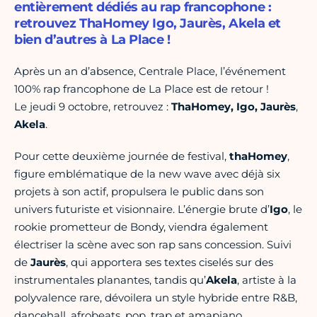
entièrement dédiés au rap francophone :
retrouvez ThaHomey Igo, Jaurès, Akela et
bien d’autres à La Place !
Après un an d’absence, Centrale Place, l’événement
100% rap francophone de La Place est de retour !
Le jeudi 9 octobre, retrouvez :
ThaHomey, I
go, Jaurès
,
Akela
.
Pour cette deuxième journée de festival,
thaHomey
,
figure emblématique de la new wave avec déjà six
projets à son actif, propulsera le public dans son
univers futuriste et visionnaire. L’énergie brute d’
Igo
, le
rookie prometteur de Bondy, viendra également
électriser la scène avec son rap sans concession. Suivi
de
Jaurès
, qui apportera ses textes ciselés sur des
instrumentales planantes, tandis qu’
Akela
, artiste à la
polyvalence rare, dévoilera un style hybride entre R&B,
dancehall, afrobeats, pop, trap et amapiano.