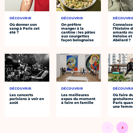
DÉCOUVRIR
DÉCOUVRIR
DÉCOUVRI
Où donner son
On préfère
Connaisse
sang à Paris cet
manger à la
l’histoire 
été ?
cantine : les pâtes
amants ma
aux courgettes
Héloïse et
façon bolognaise
Abélard ?
DÉCOUVRIR
DÉCOUVRIR
DÉCOUVRI
Les concerts
Les meilleures
Où faire d
parisiens à voir en
expos du moment
gratuitem
août
à faire en famille
Paris quan
une femm