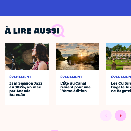
À LIRE AUSSI
ÉVÈNEMENT
ÉVÈNEMENT
ÉVÈNEMEN
Jam Session Jazz
L’Été du Canal
Les Cultur
au 38Riv, animée
revient pour une
Bagatelle 
par Ananda
19ème édition
de Bagatel
Brandão