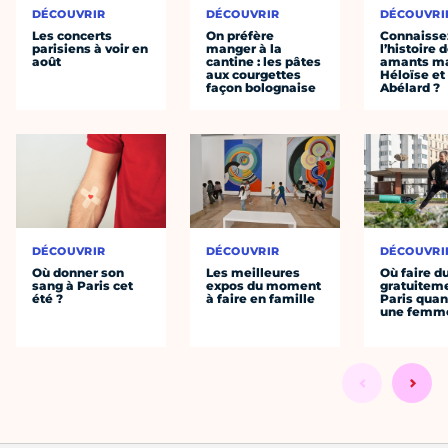
DÉCOUVRIR
DÉCOUVRIR
DÉCOUVRI
Les concerts
On préfère
Connaisse
parisiens à voir en
manger à la
l’histoire 
août
cantine : les pâtes
amants ma
aux courgettes
Héloïse et
façon bolognaise
Abélard ?
DÉCOUVRIR
DÉCOUVRIR
DÉCOUVRI
Où donner son
Les meilleures
Où faire d
sang à Paris cet
expos du moment
gratuitem
été ?
à faire en famille
Paris quan
une femm