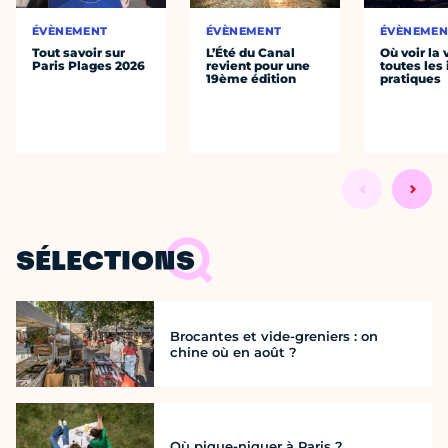
ÉVÈNEMENT
ÉVÈNEMENT
ÉVÈNEMEN
Tout savoir sur
L’Été du Canal
Où voir la 
Paris Plages 2026
revient pour une
toutes les 
19ème édition
pratiques
SÉLECTIONS
Brocantes et vide-greniers : on
chine où en août ?
Où pique-niquer à Paris ?