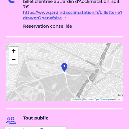
billet d'entrée au Jardin d'Acclimatation, soit
7€
https://www.jardindacclimatation.fr/billetterie?
drawerOpen=false
Réservation conseillée
+
−
Leaflet
|
Map data ©
OpenStreetMap
contributors
Tout public