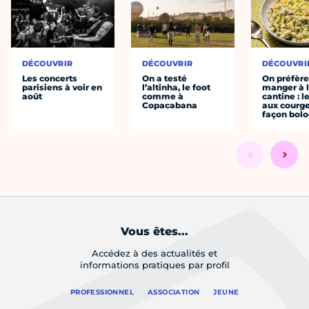
DÉCOUVRIR
DÉCOUVRIR
DÉCOUVRI
Les concerts
On a testé
On préfèr
parisiens à voir en
l’altinha, le foot
manger à 
août
comme à
cantine : l
Copacabana
aux courge
façon bol
Vous êtes...
Accédez à des actualités et
informations pratiques par profil
PROFESSIONNEL
ASSOCIATION
JEUNE