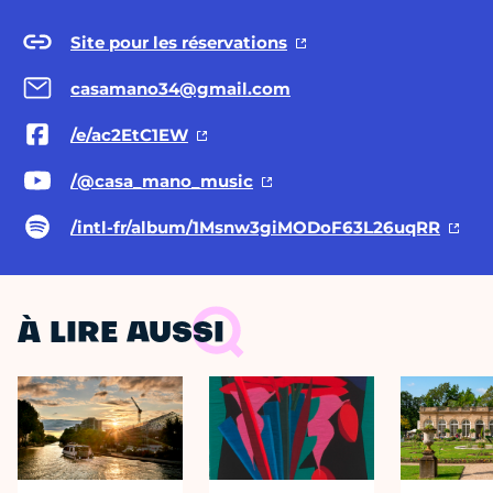
Site pour les réservations
casamano34@gmail.com
/e/ac2EtC1EW
/@casa
_mano_music
/intl-fr/album/1Msnw3giMODoF63L26uqRR
À LIRE AUSSI