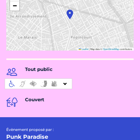
−
Leaflet
|
Map data ©
OpenStreetMap
contributors
Tout public
Couvert
Évènement proposé par :
Punk Paradise