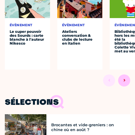
ÉVÈNEMENT
ÉVÈNEMENT
ÉVÈNEMEN
Le super pouvoir
Ateliers
Bibliothè
des Sourds : carte
conversation &
hors les mu
blanche à l'auteur
clubs de lecture
été la
Nikesco
en italien
bibliothèq
Colette Viv
met au vert
SÉLECTIONS
Brocantes et vide-greniers : on
chine où en août ?