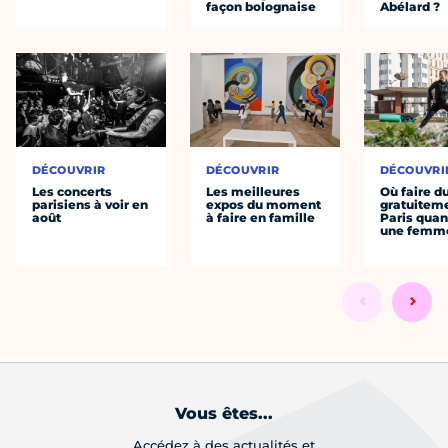
façon bolognaise
Abélard ?
DÉCOUVRIR
DÉCOUVRIR
DÉCOUVRI
Les concerts
Les meilleures
Où faire d
parisiens à voir en
expos du moment
gratuitem
août
à faire en famille
Paris quan
une femm
Vous êtes...
Accédez à des actualités et