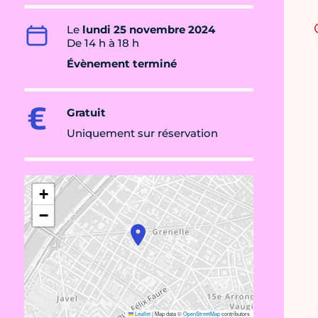
Le
lundi 25 novembre 2024
De 14 h à 18 h
Évènement terminé
Gratuit
Uniquement sur réservation
+
−
Leaflet
|
Map data ©
OpenStreetMap
contributors