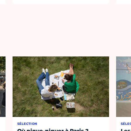
SÉLECTION
SÉLE
Où pique-niquer à Paris ?
Les