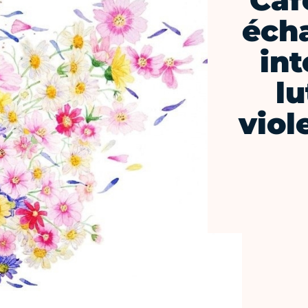
Caf
éch
int
lu
viol