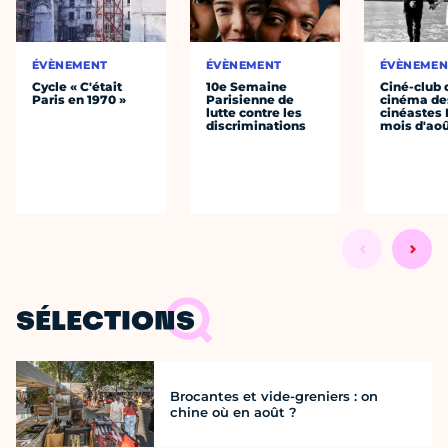
ÉVÈNEMENT
ÉVÈNEMENT
ÉVÈNEMEN
Cycle « C'était
10e Semaine
Ciné-club 
Paris en 1970 »
Parisienne de
cinéma de
lutte contre les
cinéastes 
discriminations
mois d'ao
SÉLECTIONS
Brocantes et vide-greniers : on
chine où en août ?