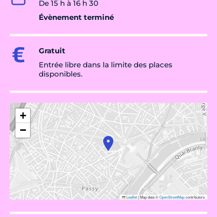
De 15 h à 16 h 30
Évènement terminé
Gratuit
Entrée libre dans la limite des places
disponibles.
+
−
Leaflet
|
Map data ©
OpenStreetMap
contributors