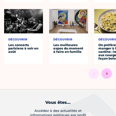
DÉCOUVRIR
DÉCOUVRIR
DÉCOUVRI
Les concerts
Les meilleures
On préfèr
parisiens à voir en
expos du moment
manger à 
août
à faire en famille
cantine : l
aux courge
façon bol
Vous êtes...
Accédez à des actualités et
informations pratiques par profil