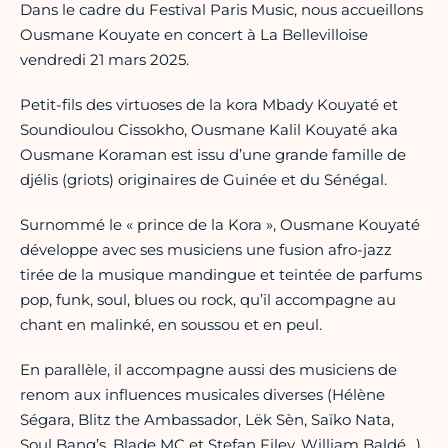
Dans le cadre du Festival Paris Music, nous accueillons
Ousmane Kouyate en concert à La Bellevilloise
vendredi 21 mars 2025.
Petit-fils des virtuoses de la kora Mbady Kouyaté et
Soundioulou Cissokho, Ousmane Kalil Kouyaté aka
Ousmane Koraman est issu d’une grande famille de
djélis (griots) originaires de Guinée et du Sénégal.
Surnommé le « prince de la Kora », Ousmane Kouyaté
développe avec ses musiciens une fusion afro-jazz
tirée de la musique mandingue et teintée de parfums
pop, funk, soul, blues ou rock, qu’il accompagne au
chant en malinké, en soussou et en peul.
En parallèle, il accompagne aussi des musiciens de
renom aux influences musicales diverses (Hélène
Ségara, Blitz the Ambassador, Lëk Sèn, Saïko Nata,
Soul Bang’s, Blade MC et Stefan Filey, William Baldé…).