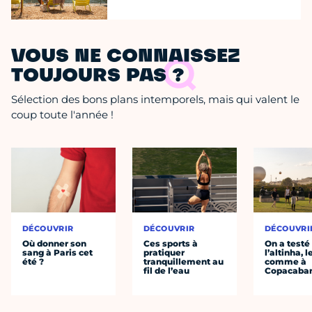
VOUS NE CONNAISSEZ
TOUJOURS PAS ?
Sélection des bons plans intemporels, mais qui valent le
coup toute l'année !
DÉCOUVRIR
DÉCOUVRIR
DÉCOUVRI
Où donner son
Ces sports à
On a testé
sang à Paris cet
pratiquer
l’altinha, l
été ?
tranquillement au
comme à
fil de l’eau
Copacaba