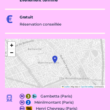
Évènement terminé
Gratuit
Réservation conseillée
+
−
Leaflet
|
Map data ©
OpenStreetMap
contributors
Gambetta (Paris)
Ménilmontant (Paris)
Henri Chevreau (Paris)