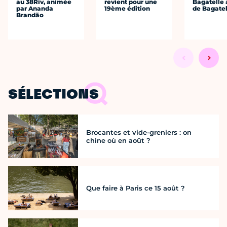
au 38Riv, animée
revient pour une
Bagatelle 
par Ananda
19ème édition
de Bagatel
Brandão
SÉLECTIONS
Brocantes et vide-greniers : on
chine où en août ?
Que faire à Paris ce 15 août ?