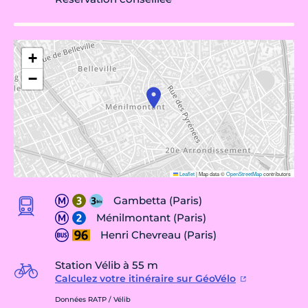
+
−
Leaflet
|
Map data ©
OpenStreetMap
contributors
Gambetta (Paris)
Ménilmontant (Paris)
Henri Chevreau (Paris)
Station Vélib à 55 m
Calculez votre itinéraire sur GéoVélo
Données RATP / Vélib