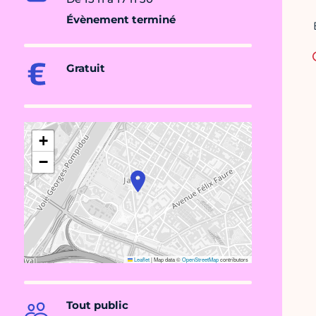
Évènement terminé
Gratuit
+
−
Leaflet
|
Map data ©
OpenStreetMap
contributors
Tout public