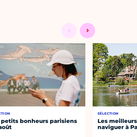
CTION
SÉLECTION
 petits bonheurs parisiens
Les meilleurs
août
naviguer à Pa