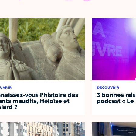
UVRIR
DÉCOUVRIR
naissez-vous l’histoire des
3 bonnes rais
nts maudits, Héloïse et
podcast « Le
lard ?