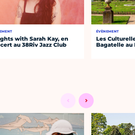
EMENT
ÉVÈNEMENT
ights with Sarah Kay, en
Les Culturell
cert au 38Riv Jazz Club
Bagatelle au 