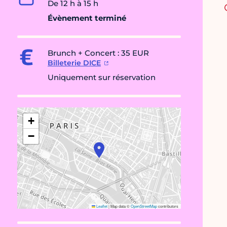
De 12 h à 15 h
Évènement terminé
Brunch + Concert : 35 EUR
Billeterie DICE
Uniquement sur réservation
+
−
Leaflet
|
Map data ©
OpenStreetMap
contributors