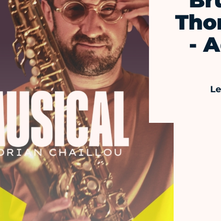
Br
Tho
- 
Le