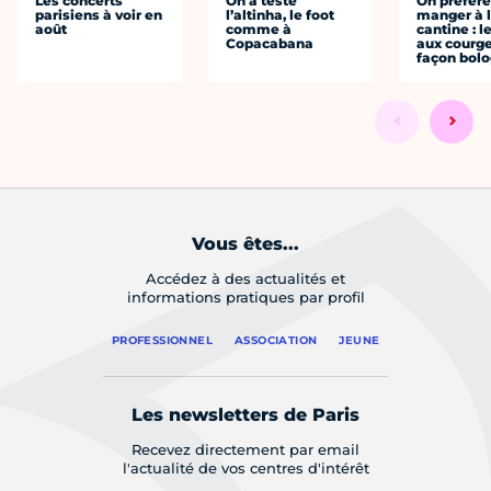
Les concerts
On a testé
On préfèr
parisiens à voir en
l’altinha, le foot
manger à 
août
comme à
cantine : l
Copacabana
aux courge
façon bol
Vous êtes...
Accédez à des actualités et
informations pratiques par profil
PROFESSIONNEL
ASSOCIATION
JEUNE
Les newsletters de Paris
Recevez directement par email
l'actualité de vos centres d'intérêt