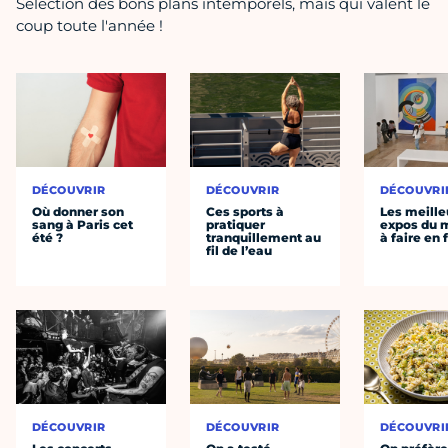
Sélection des bons plans intemporels, mais qui valent le
coup toute l'année !
DÉCOUVRIR
DÉCOUVRIR
DÉCOUVRI
Où donner son
Ces sports à
Les meille
sang à Paris cet
pratiquer
expos du
été ?
tranquillement au
à faire en 
fil de l’eau
DÉCOUVRIR
DÉCOUVRIR
DÉCOUVRI