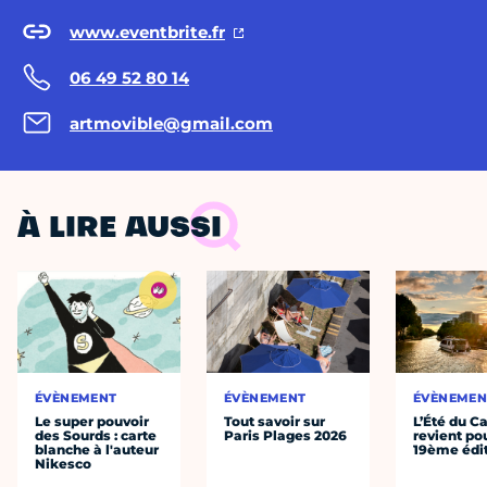
www.eventbrite.fr
06 49 52 80 14
artmovible@gmail.com
À LIRE AUSSI
ÉVÈNEMENT
ÉVÈNEMENT
ÉVÈNEMEN
Le super pouvoir
Tout savoir sur
L’Été du C
des Sourds : carte
Paris Plages 2026
revient po
blanche à l'auteur
19ème édi
Nikesco