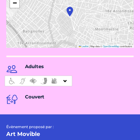
−
Leaflet
|
Map data ©
OpenStreetMap
contributors
Adultes
Couvert
Évènement proposé par :
Art Movible