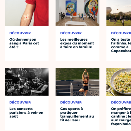
DÉCOUVRIR
DÉCOUVRIR
DÉCOUVRI
Où donner son
Les meilleures
On a testé
sang à Paris cet
expos du moment
l’altinha, l
été ?
à faire en famille
comme à
Copacaba
DÉCOUVRIR
DÉCOUVRIR
DÉCOUVRI
Les concerts
Ces sports à
On préfèr
parisiens à voir en
pratiquer
manger à 
août
tranquillement au
cantine : l
fil de l’eau
aux courge
façon bol