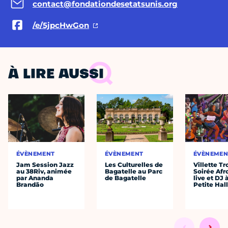
contact@fondationdesetatsunis.org
/e/5jpcHwGon
À LIRE AUSSI
ÉVÈNEMENT
ÉVÈNEMENT
ÉVÈNEMEN
Jam Session Jazz
Les Culturelles de
Villette Tr
au 38Riv, animée
Bagatelle au Parc
Soirée Afr
par Ananda
de Bagatelle
live et DJ 
Brandão
Petite Hal