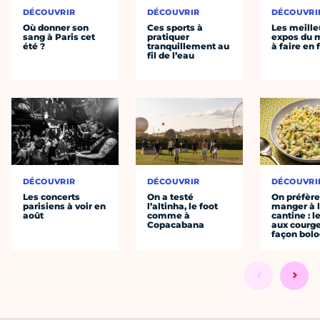
DÉCOUVRIR
DÉCOUVRIR
DÉCOUVRI
Où donner son
Ces sports à
Les meille
sang à Paris cet
pratiquer
expos du
été ?
tranquillement au
à faire en 
fil de l’eau
DÉCOUVRIR
DÉCOUVRIR
DÉCOUVRI
Les concerts
On a testé
On préfèr
parisiens à voir en
l’altinha, le foot
manger à 
août
comme à
cantine : l
Copacabana
aux courge
façon bol