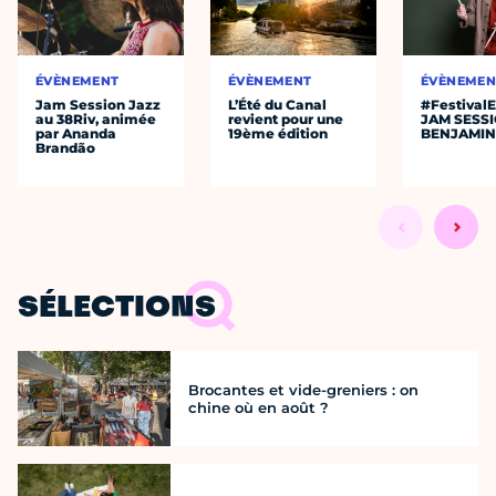
ÉVÈNEMENT
ÉVÈNEMENT
ÉVÈNEMEN
Jam Session Jazz
L’Été du Canal
#Festival
au 38Riv, animée
revient pour une
JAM SESS
par Ananda
19ème édition
BENJAMIN
Brandão
SÉLECTIONS
Brocantes et vide-greniers : on
chine où en août ?