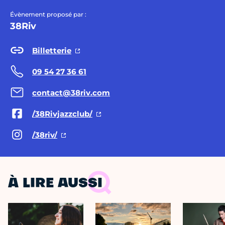
Évènement proposé par :
38Riv
Billetterie
09 54 27 36 61
contact@38riv.com
/38Rivjazzclub/
/38riv/
À LIRE AUSSI