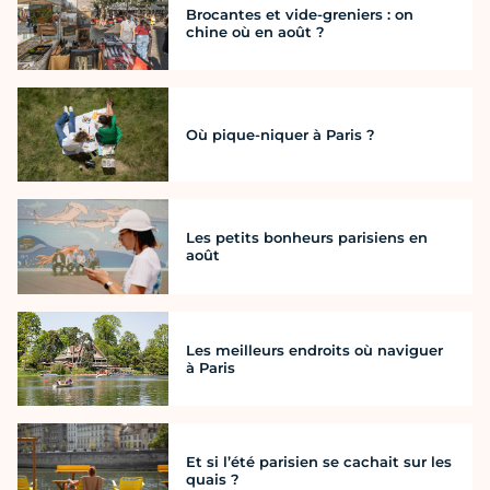
Brocantes et vide-greniers : on
chine où en août ?
Où pique-niquer à Paris ?
Les petits bonheurs parisiens en
août
Les meilleurs endroits où naviguer
à Paris
Et si l’été parisien se cachait sur les
quais ?