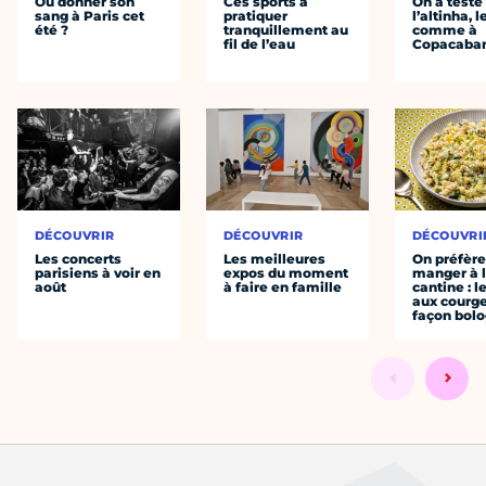
Où donner son
Ces sports à
On a testé
sang à Paris cet
pratiquer
l’altinha, l
été ?
tranquillement au
comme à
fil de l’eau
Copacaba
DÉCOUVRIR
DÉCOUVRIR
DÉCOUVRI
Les concerts
Les meilleures
On préfèr
parisiens à voir en
expos du moment
manger à 
août
à faire en famille
cantine : l
aux courge
façon bol